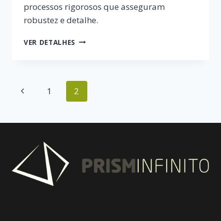
processos rigorosos que asseguram
robustez e detalhe.
HABITAÇÃO
VER DETALHES
COMPORTA
Page
Previous
1
2
navigation
Page