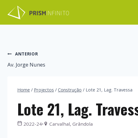
Skip
to
content
ANTERIOR
Av. Jorge Nunes
Home
/
Projectos
/
Construção
/
Lote 21, Lag. Travessa
Lote 21, Lag. Traves
2022-24
•
Carvalhal, Grândola